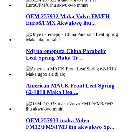
OEM 257932 Maka Volvo FM/FH
Euro6/FMX Akwụkwọ ihu...
Ndị na-emepụta China Parabolic
Leaf Spring Maka Tr ...
American MACK Front Leaf Spring
62-1018 Maka Hea ...
OEM 257933 maka Volvo
FM12/FM9/FM3 ihu akwukwo Sp...