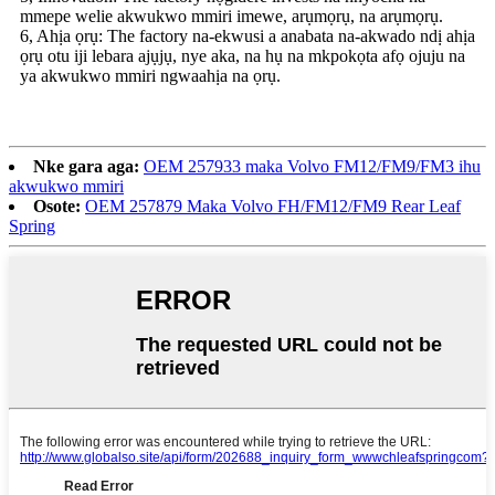
mmepe welie akwukwo mmiri imewe, arụmọrụ, na arụmọrụ.
6, Ahịa ọrụ: The factory na-ekwusi a anabata na-akwado ndị ahịa
ọrụ otu iji lebara ajụjụ, nye aka, na hụ na mkpokọta afọ ojuju na
ya akwukwo mmiri ngwaahịa na ọrụ.
Nke gara aga:
OEM 257933 maka Volvo FM12/FM9/FM3 ihu
akwukwo mmiri
Osote:
OEM 257879 Maka Volvo FH/FM12/FM9 Rear Leaf
Spring