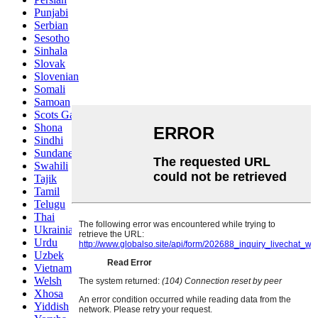
Punjabi
Serbian
Sesotho
Sinhala
Slovak
Slovenian
Somali
Samoan
Scots Gaelic
Shona
Sindhi
Sundanese
Swahili
Tajik
Tamil
Telugu
Thai
Ukrainian
Urdu
Uzbek
Vietnamese
Welsh
Xhosa
Yiddish