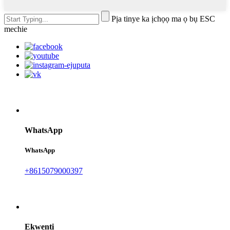
Pịa tinye ka ịchọọ ma ọ bụ ESC
mechie
WhatsApp
WhatsApp
+8615079000397
Ekwentị