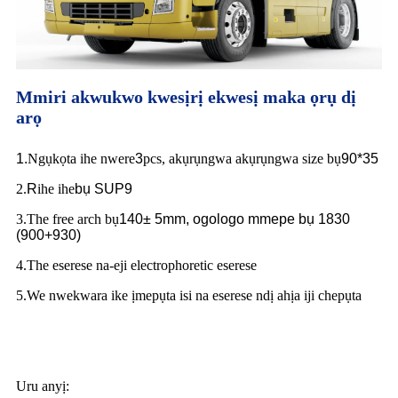
Mmiri akwukwo kwesịrị ekwesị maka ọrụ dị
arọ
1.
Ngụkọta ihe nwere
3
pcs, akụrụngwa akụrụngwa size bụ
90*35
2.
R
ihe ihe
bụ SUP9
3.The free arch bụ
140
± 5mm, ogologo mmepe bụ
1830
(900+930)
4.The eserese na-eji electrophoretic eserese
5.We nwekwara ike ịmepụta isi na eserese ndị ahịa iji chepụta
Uru anyị: