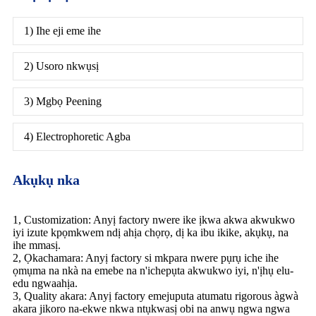
1) Ihe eji eme ihe
2) Usoro nkwụsị
3) Mgbọ Peening
4) Electrophoretic Agba
Akụkụ nka
1, Customization: Anyị factory nwere ike ịkwa akwa akwukwo
iyi izute kpọmkwem ndị ahịa chọrọ, dị ka ibu ikike, akụkụ, na
ihe mmasị.
2, Ọkachamara: Anyị factory si mkpara nwere pụrụ iche ihe
ọmụma na nkà na emebe na n'ichepụta akwukwo iyi, n'ịhụ elu-
edu ngwaahịa.
3, Quality akara: Anyị factory emejuputa atumatu rigorous àgwà
akara jikoro na-ekwe nkwa ntụkwasị obi na anwụ ngwa ngwa