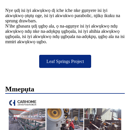
Nye ụdị isi iyi akwụkwọ dị iche iche nke gụnyere isi iyi
akwụkwọ ọtụtụ oge, isi iyi akwukwo parabolic, njikọ ikuku na
sprung drawbars.
N'ihe gbasara ụdị ụgbọ ala, ọ na-agụnye isi iyi akwụkwọ ndụ
akwụkwọ ndụ nke na-adọkpụ ụgbọala, isi iyi ahihia akwụkwọ
ụgbọala, isi iyi akwụkwọ ndụ ụgbọala na-adọkpụ, ụgbọ ala na isi
mmiri akwụkwọ ugbo.
Leaf Springs Project
Mmepụta