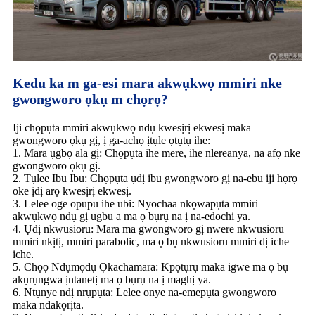
Kedu ka m ga-esi mara akwụkwọ mmiri nke
gwongworo ọkụ m chọrọ?
Iji chọpụta mmiri akwụkwọ ndụ kwesịrị ekwesị maka
gwongworo ọkụ gị, ị ga-achọ ịtụle ọtụtụ ihe:
1. Mara ụgbọ ala gị: Chọpụta ihe mere, ihe nlereanya, na afọ nke
gwongworo ọkụ gị.
2. Tụlee Ibu Ibu: Chọpụta ụdị ibu gwongworo gị na-ebu iji họrọ
oke ịdị arọ kwesịrị ekwesị.
3. Lelee oge opupu ihe ubi: Nyochaa nkọwapụta mmiri
akwụkwọ ndụ gị ugbu a ma ọ bụrụ na ị na-edochi ya.
4. Ụdị nkwusioru: Mara ma gwongworo gị nwere nkwusioru
mmiri nkịtị, mmiri parabolic, ma ọ bụ nkwusioru mmiri dị iche
iche.
5. Chọọ Ndụmọdụ Ọkachamara: Kpọtụrụ maka igwe ma ọ bụ
akụrụngwa ịntanetị ma ọ bụrụ na ị maghị ya.
6. Ntụnye ndị nrụpụta: Lelee onye na-emepụta gwongworo
maka ndakọrịta.