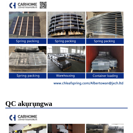
QC akụrụngwa