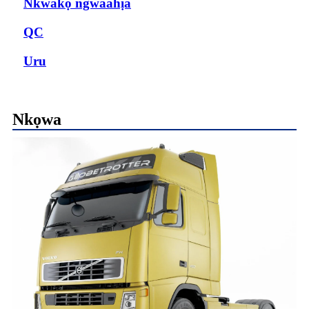
Nkwakọ ngwaahịa
QC
Uru
Nkọwa