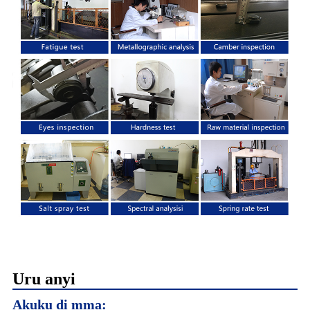
Uru anyi
Akụkụ dị mma: