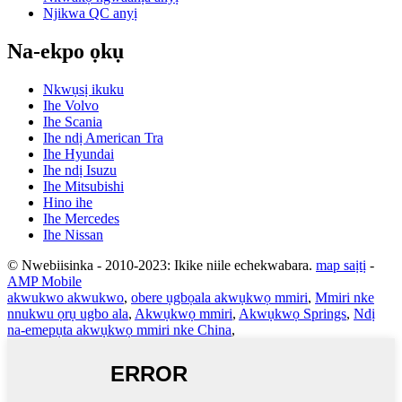
Njikwa QC anyị
Na-ekpo ọkụ
Nkwụsị ikuku
Ihe Volvo
Ihe Scania
Ihe ndị American Tra
Ihe Hyundai
Ihe ndị Isuzu
Ihe Mitsubishi
Hino ihe
Ihe Mercedes
Ihe Nissan
© Nwebiisinka - 2010-2023: Ikike niile echekwabara.
map saịtị
-
AMP Mobile
akwukwo akwukwo
,
obere ụgbọala akwụkwọ mmiri
,
Mmiri nke
nnukwu ọrụ ugbo ala
,
Akwụkwọ mmiri
,
Akwụkwọ Springs
,
Ndị
na-emepụta akwụkwọ mmiri nke China
,