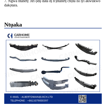
7. Ngwa ntanetị: Jiri ọdụ data dị n'ịntanetị chọta isi iyi akwukwo
dakọtara.
Ntụaka