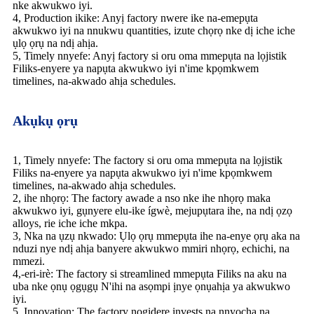
nke akwukwo iyi.
4, Production ikike: Anyị factory nwere ike na-emepụta
akwukwo iyi na nnukwu quantities, izute chọrọ nke dị iche iche
ụlọ ọrụ na ndị ahịa.
5, Timely nnyefe: Anyị factory si oru oma mmepụta na lọjistik
Filiks-enyere ya napụta akwukwo iyi n'ime kpọmkwem
timelines, na-akwado ahịa schedules.
Akụkụ ọrụ
1, Timely nnyefe: The factory si oru oma mmepụta na lọjistik
Filiks na-enyere ya napụta akwukwo iyi n'ime kpọmkwem
timelines, na-akwado ahịa schedules.
2, ihe nhọrọ: The factory awade a nso nke ihe nhọrọ maka
akwukwo iyi, gụnyere elu-ike ígwè, mejupụtara ihe, na ndị ọzọ
alloys, rie iche iche mkpa.
3, Nka na ụzụ nkwado: Ụlọ ọrụ mmepụta ihe na-enye ọrụ aka na
nduzi nye ndị ahịa banyere akwukwo mmiri nhọrọ, echichi, na
mmezi.
4,-eri-irè: The factory si streamlined mmepụta Filiks na aku na
uba nke ọnụ ọgụgụ N'ihi na asọmpi ịnye ọnụahịa ya akwukwo
iyi.
5, Innovation: The factory nọgidere invests na nnyocha na