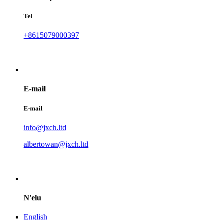
Tel
+8615079000397
E-mail
E-mail
info@jxch.ltd
albertowan@jxch.ltd
N'elu
English