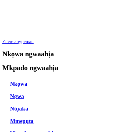
Zitere anyị email
Nkọwa ngwaahịa
Mkpado ngwaahịa
Nkọwa
Ngwa
Ntụaka
Mmepụta