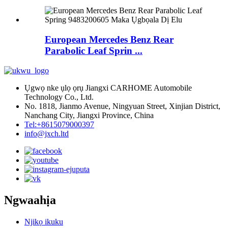
European Mercedes Benz Rear
Parabolic Leaf Sprin ...
Ụgwọ nke ụlọ ọrụ Jiangxi CARHOME Automobile
Technology Co., Ltd.
No. 1818, Jianmo Avenue, Ningyuan Street, Xinjian District,
Nanchang City, Jiangxi Province, China
Tel:+8615079000397
info@jxch.ltd
Ngwaahịa
Njikọ ikuku