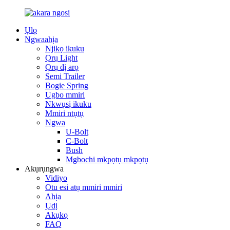
Ụlọ
Ngwaahịa
Njikọ ikuku
Ọrụ Light
Ọrụ dị arọ
Semi Trailer
Bogie Spring
Ugbo mmiri
Nkwụsị ikuku
Mmiri ntụtụ
Ngwa
U-Bolt
C-Bolt
Bush
Mgbochi mkpọtụ mkpọtụ
Akụrụngwa
Vidiyo
Otu esi atụ mmiri mmiri
Ahịa
Ụdị
Akụkọ
FAQ