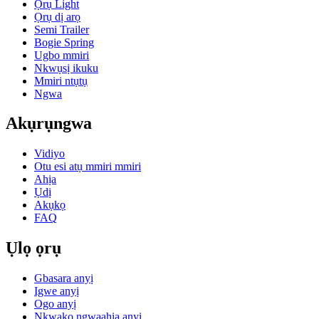
Ọrụ Light
Ọrụ dị arọ
Semi Trailer
Bogie Spring
Ugbo mmiri
Nkwụsị ikuku
Mmiri ntụtụ
Ngwa
Akụrụngwa
Vidiyo
Otu esi atụ mmiri mmiri
Ahịa
Ụdị
Akụkọ
FAQ
Ụlọ ọrụ
Gbasara anyị
Igwe anyị
Ogo anyị
Nkwakọ ngwaahịa anyị