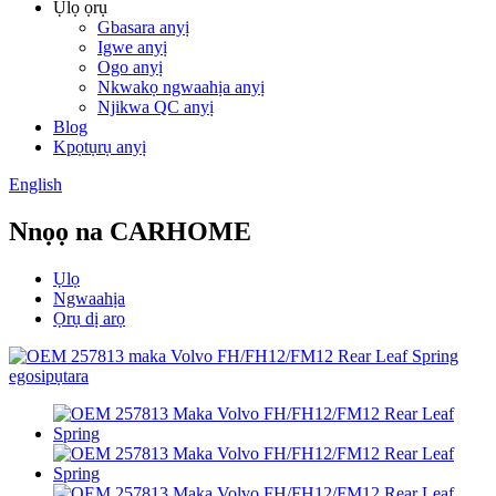
Ụlọ ọrụ
Gbasara anyị
Igwe anyị
Ogo anyị
Nkwakọ ngwaahịa anyị
Njikwa QC anyị
Blog
Kpọtụrụ anyị
English
Nnọọ na CARHOME
Ụlọ
Ngwaahịa
Ọrụ dị arọ