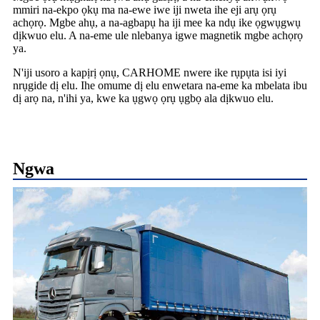
mmiri na-ekpo ọkụ ma na-ewe iwe iji nweta ihe eji arụ ọrụ
achọrọ. Mgbe ahụ, a na-agbapụ ha iji mee ka ndụ ike ọgwụgwụ
dịkwuo elu. A na-eme ule nlebanya igwe magnetik mgbe achọrọ
ya.
N'iji usoro a kapịrị ọnụ, CARHOME nwere ike rụpụta isi iyi
nrụgide dị elu. Ihe omume dị elu enwetara na-eme ka mbelata ibu
dị arọ na, n'ihi ya, kwe ka ụgwọ ọrụ ụgbọ ala dịkwuo elu.
Ngwa