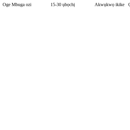
Oge Mbuga ozi
15-30 ụbọchị
Akwụkwọ ikike