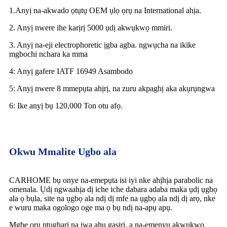
1.Anyị na-akwado ọtụtụ OEM ụlọ ọrụ na International ahịa.
2. Anyị nwere ihe karịrị 5000 ụdị akwụkwọ mmiri.
3. Anyị na-eji electrophoretic ịgba agba. ngwụcha na ikike
mgbochi nchara ka mma
4: Anyị gafere IATF 16949 Asambodo
5: Anyị nwere 8 mmepụta ahịrị, na zuru akpaghị aka akụrụngwa
6: Ike anyị bụ 120,000 Ton otu afọ.
Okwu Mmalite Ugbo ala
CARHOME bụ onye na-emepụta isi iyi nke ahịhịa parabolic na
omenala. Ụdị ngwaahịa dị iche iche dabara adaba maka ụdị ụgbọ
ala ọ bụla, site na ụgbọ ala ndị dị mfe na ụgbọ ala ndị dị arọ, nke
e wuru maka ogologo oge ma ọ bụ ndị na-apụ apụ.
Mgbe ọrụ ntụgharị na ịwa ahụ gasịrị, a na-emenyụ akwụkwọ