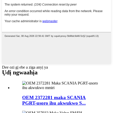
Dee ozi gị ebe a ziga anyị ya
Ụdị ngwaahịa
OEM 2372281 maka SCANIA
PGRT-usoro ihu akwukwo S...