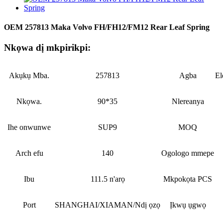
OEM 257813 Maka Volvo FH/FH12/FM12 Rear Leaf Spring
Nkọwa dị mkpirikpi:
Akụkụ Mba.
257813
Agba
El
Nkọwa.
90*35
Nlereanya
Ihe onwunwe
SUP9
MOQ
Arch efu
140
Ogologo mmepe
Ibu
111.5 n'arọ
Mkpokọta PCS
Port
SHANGHAI/XIAMAN/Ndị ọzọ
Ịkwụ ụgwọ